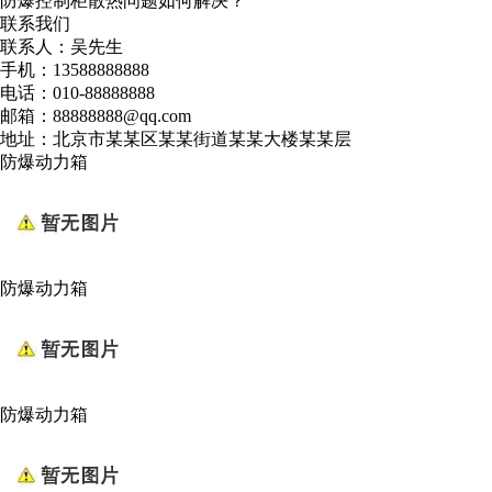
防爆控制柜散热问题如何解决？
联系我们
联系人：吴先生
手机：13588888888
电话：010-88888888
邮箱：88888888@qq.com
地址：北京市某某区某某街道某某大楼某某层
防爆动力箱
防爆动力箱
防爆动力箱